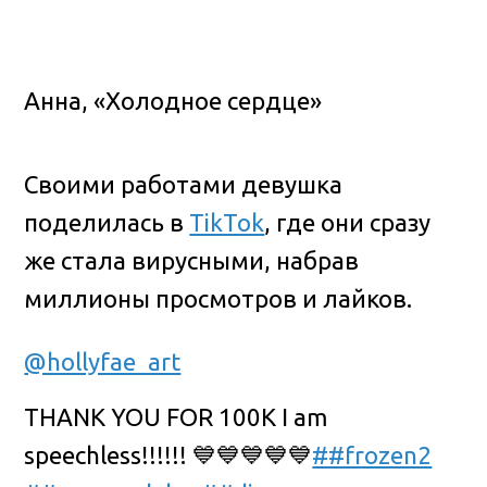
Анна, «Холодное сердце»
Своими работами девушка
поделилась в
TikTok
, где они сразу
же стала вирусными, набрав
миллионы просмотров и лайков.
@hollyfae_art
THANK YOU FOR 100K I am
speechless!!!!!! 💙💙💙💙💙
##frozen2