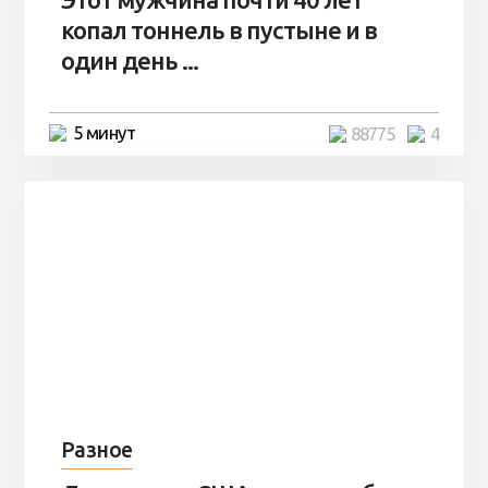
копал тоннель в пустыне и в
один день ...
5 минут
88775
4
Разное