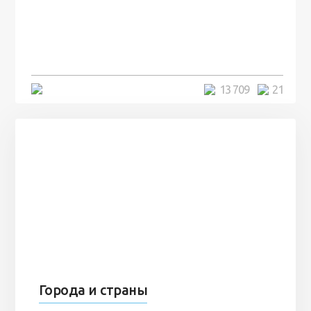
посреди моря забыли 100
человек и вернулись туда спустя
7 лет
5 минут
13 709
21
Города и страны