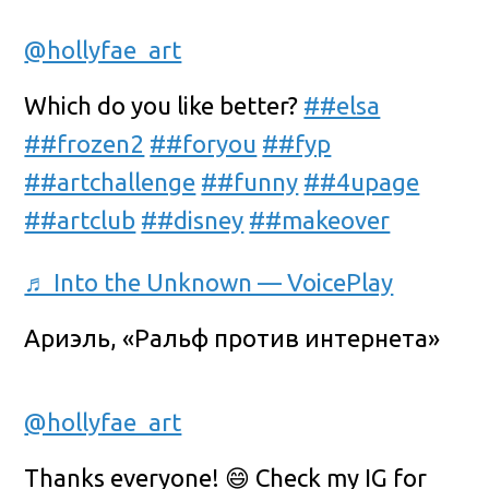
@hollyfae_art
Which do you like better?
##elsa
##frozen2
##foryou
##fyp
##artchallenge
##funny
##4upage
##artclub
##disney
##makeover
♬ Into the Unknown — VoicePlay
Ариэль, «Ральф против интернета»
@hollyfae_art
Thanks everyone! 😄 Check my IG for