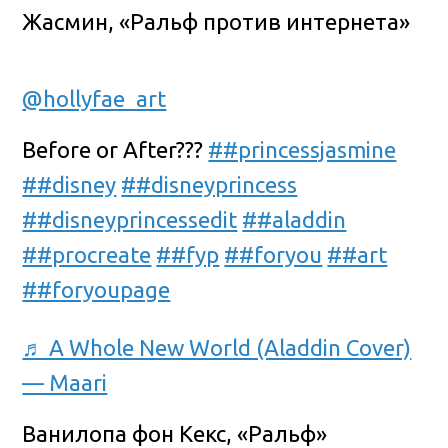
Жасмин, «Ральф против интернета»
@hollyfae_art
Before or After???
##princessjasmine
##disney
##disneyprincess
##disneyprincessedit
##aladdin
##procreate
##fyp
##foryou
##art
##foryoupage
♬ A Whole New World (Aladdin Cover)
— Maari
Ванилопа фон Кекс, «Ральф»