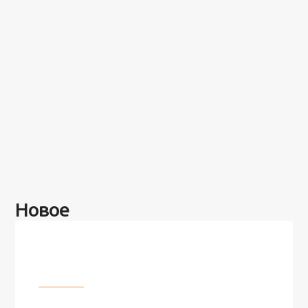
Новое
Разное
100 лет назад на этом острове