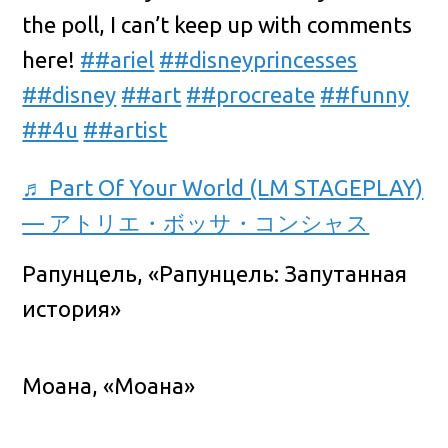
the poll, I can’t keep up with comments
here!
##ariel
##disneyprincesses
##disney
##art
##procreate
##funny
##4u
##artist
♬ Part Of Your World (LM STAGEPLAY)
— アトリエ・ボッサ・コンシャス
Рапунцель, «Рапунцель: Запутанная
история»
Моана, «Моана»