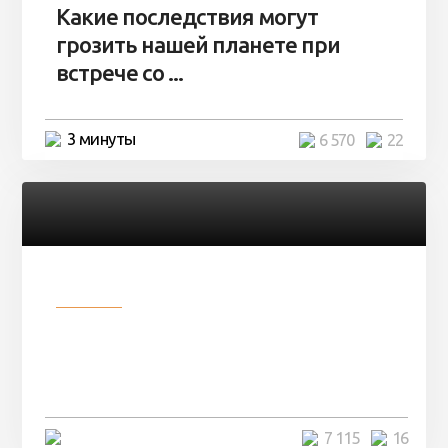
Какие последствия могут
грозить нашей планете при
встрече со ...
3 минуты
6 570
22
Разное
Парни нашли в лесу
заброшенный вагон и решили
остаться там на ...
4 минуты
7 115
16