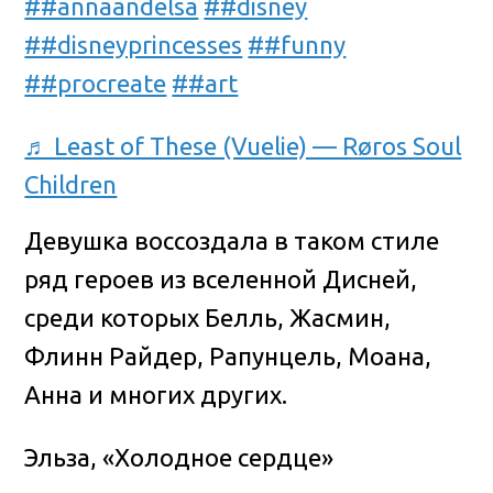
##annaandelsa
##disney
##disneyprincesses
##funny
##procreate
##art
♬ Least of These (Vuelie) — Røros Soul
Children
Девушка воссоздала в таком стиле
ряд героев из вселенной Дисней,
среди которых Белль, Жасмин,
Флинн Райдер, Рапунцель, Моана,
Анна и многих других.
Эльза, «Холодное сердце»