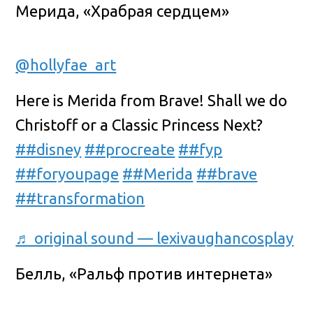
Мерида, «Храбрая сердцем»
@hollyfae_art
Here is Merida from Brave! Shall we do
Christoff or a Classic Princess Next?
##disney
##procreate
##fyp
##foryoupage
##Merida
##brave
##transformation
♬ original sound — lexivaughancosplay
Белль, «Ральф против интернета»