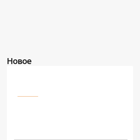
Новое
Разное
100 лет назад на этом острове
посреди моря забыли 100
человек и вернулись туда спустя
7 лет