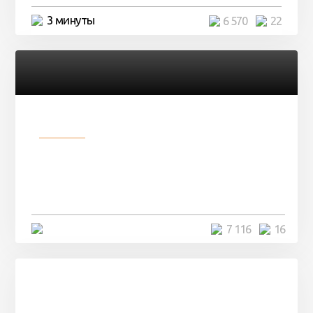
3 минуты
6 570
22
Разное
Парни нашли в лесу
заброшенный вагон и решили
остаться там на ...
4 минуты
7 116
16