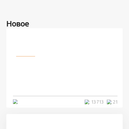
Новое
Разное
100 лет назад на этом острове
посреди моря забыли 100
человек и вернулись туда спустя
7 лет
5 минут
13 713
21