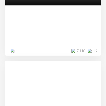
Разное
Парни нашли в лесу
заброшенный вагон и решили
остаться там на ...
4 минуты
7 116
16