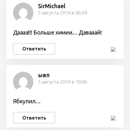
SirMichael
5 августа 2014 в 06:09
Даааа!!! Больше химии… Давааай!
Ответить
ывп
5 августа 2014 в 10:06
Ябкупил…
Ответить