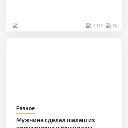
заброшенный вагон и решили
остаться там на ...
4 минуты
7 117
16
Разное
Мужчина сделал шалаш из
полиэтилена и решил там