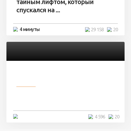
тайным лифтом, который
спускался на ...
4 минуты
29 158
20
Разное
Девушка показала свои фото, но
никто так и не смог угадать ...
4 минуты
4 596
20