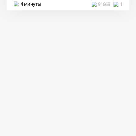
4 минуты
91668
1