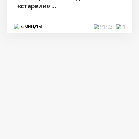
«старели» ...
4 минуты
91703
1