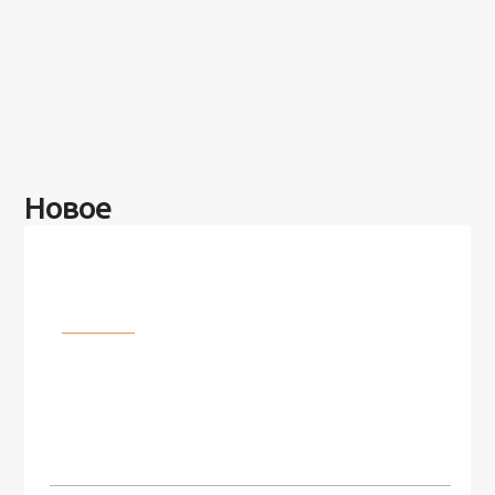
Новое
Разное
100 лет назад на этом острове
посреди моря забыли 100
человек и вернулись туда спустя
7 лет