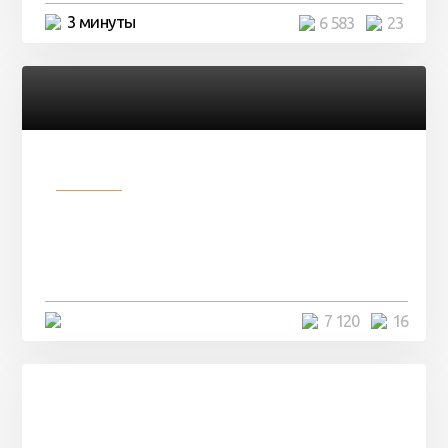
3 минуты
6 583
23
Разное
Парни нашли в лесу
заброшенный вагон и решили
остаться там на ...
4 минуты
7 120
16