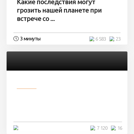
Какие последствия могут
грозить нашей планете при
встрече со ...
3 минуты
6 583
23
Разное
Парни нашли в лесу
заброшенный вагон и решили
остаться там на ...
4 минуты
7 120
16