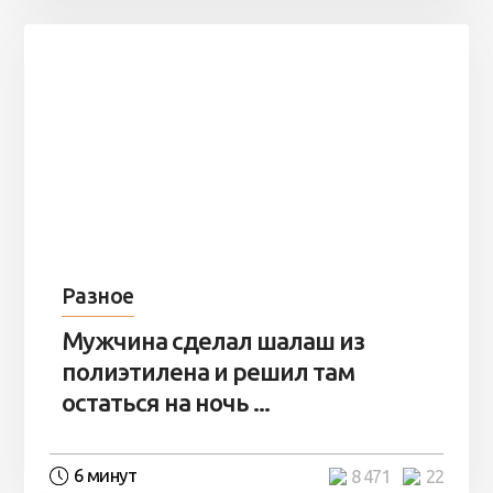
Разное
Мужчина сделал шалаш из
полиэтилена и решил там
остаться на ночь ...
6 минут
8 471
22