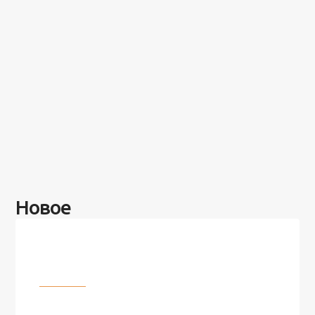
Новое
Разное
100 лет назад на этом острове