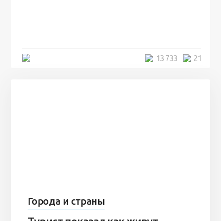
посреди моря забыли 100
человек и вернулись туда спустя
7 лет
5 минут
13 733
21
Города и страны