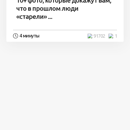
10+ фото, которые докажут вам,
что в прошлом люди
«старели» ...
4 минуты
91702
1