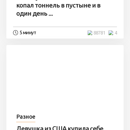
копал тоннель в пустыне и в
один день ...
5 минут
88781
4
Разное
Девушка из США купила себе