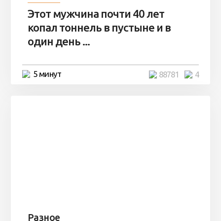
Этот мужчина почти 40 лет
копал тоннель в пустыне и в
один день ...
5 минут
88781
4
Разное