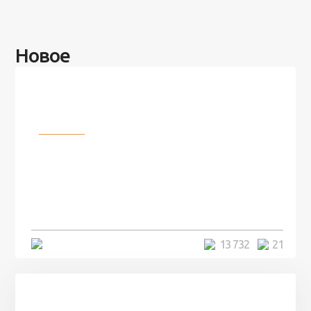
Новое
Разное
100 лет назад на этом острове
посреди моря забыли 100
человек и вернулись туда спустя
7 лет
5 минут
13 732
21