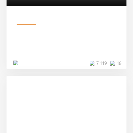
Разное
Парни нашли в лесу
заброшенный вагон и решили
остаться там на ...
4 минуты
7 119
16