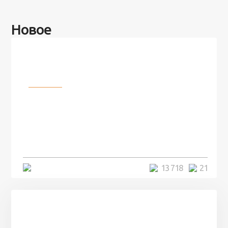
Новое
Разное
100 лет назад на этом острове
посреди моря забыли 100
человек и вернулись туда спустя
7 лет
5 минут
13 718
21