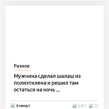
Разное
Мужчина сделал шалаш из
полиэтилена и решил там
остаться на ночь ...
6 минут
8 471
22