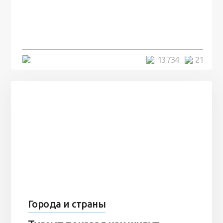
посреди моря забыли 100
человек и вернулись туда спустя
7 лет
5 минут
13 734
21
Города и страны