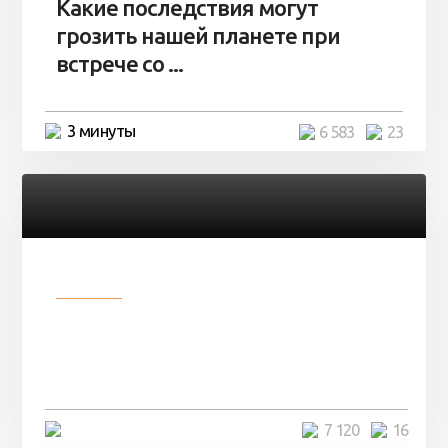
Какие последствия могут
грозить нашей планете при
встрече со ...
3 минуты
6 583
23
Разное
Парни нашли в лесу
заброшенный вагон и решили
остаться там на ...
4 минуты
7 120
16