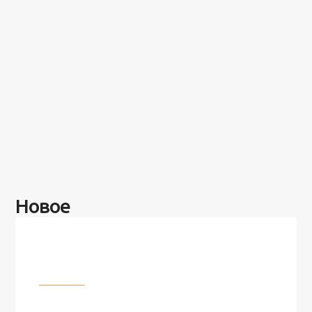
Новое
Разное
100 лет назад на этом острове