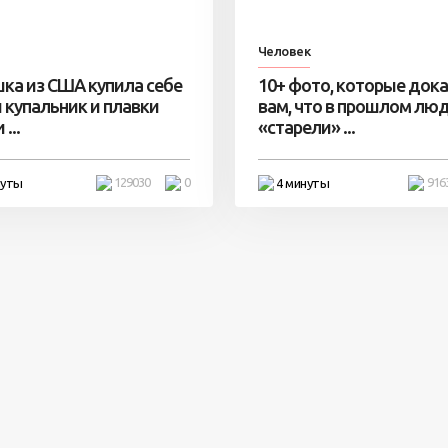
Человек
ка из США купила себе
10+ фото, которые док
 купальник и плавки
вам, что в прошлом лю
...
«старели» ...
129030
0
916
нуты
4 минуты