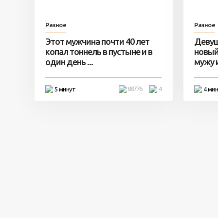
Разное
Разное
Этот мужчина почти 40 лет
Девуш
копал тоннель в пустыне и в
новый
один день ...
мужу и 
88776
4
5 минут
4 ми