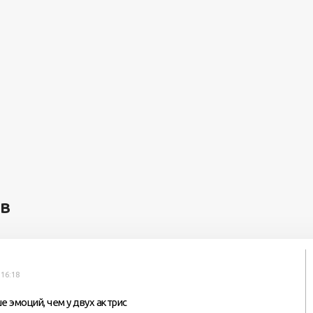
ев
 16:18
е эмоций, чем у двух актрис