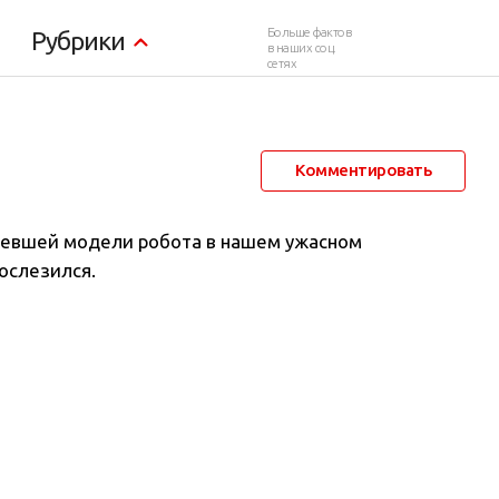
Больше фактов
Рубрики
в наших соц.
сетях
20 декабря 2014 в 15:11
24 320
16
Комментировать
аревшей модели робота в нашем ужасном
рослезился.