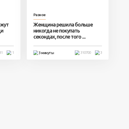
Разное
ажут
Женщина решила больше
ди
никогда не покупать
секондах, после того ...
31
1
310700
3
3 минуты