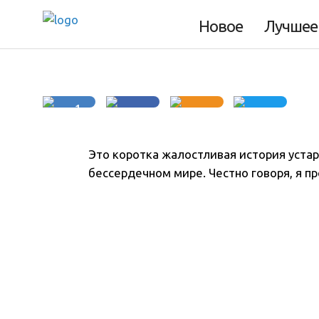
История R32
Новое
Лучшее
1
Это коротка жалостливая история уст
бессердечном мире
. Честно говоря, я п