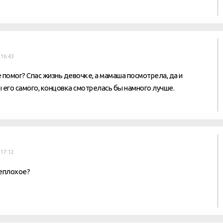
 16:43
 помог? Спас жизнь девочке, а мамаша посмотрела, да и
 его самого, концовка смотрелась бы намного лучше.
 17:12
неплохое?