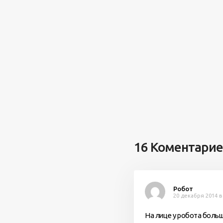
16 Коментари
Робот
20 декабря 2014 в
На лице у робота больш