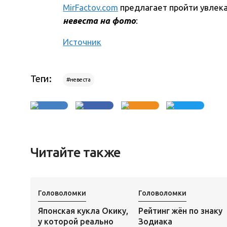
MirFactov.com
предлагает пройти увлека
невеста на фото
:
Источник
Теги:
#невеста
Читайте также
Головоломки
Головоломки
Японская кукла Окику,
Рейтинг жён по знаку
у которой реально
Зодиака