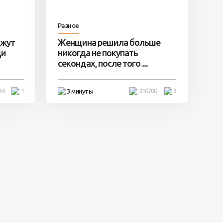
Разное
ажут
Женщина решила больше
ди
никогда не покупать
секондах, после того ...
34
1
310700
3
3 минуты