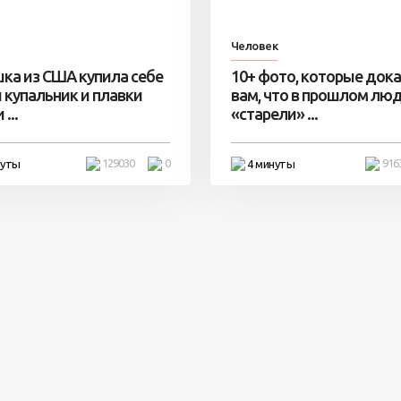
Человек
ка из США купила себе
10+ фото, которые док
 купальник и плавки
вам, что в прошлом лю
...
«старели» ...
129030
0
916
нуты
4 минуты