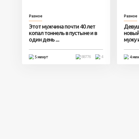
Разное
Разное
Этот мужчина почти 40 лет
Девуш
копал тоннель в пустыне и в
новый
один день ...
мужу и 
88776
4
5 минут
4 ми