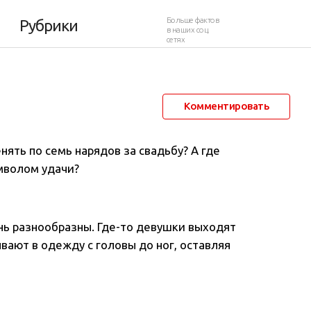
Больше фактов
Рубрики
в наших соц.
сетях
20 августа 2017 в 23:19
9 450
1
Комментировать
енять по семь нарядов за свадьбу? А где
имволом удачи?
ь разнообразны. Где-то девушки выходят
ывают в одежду с головы до ног, оставляя