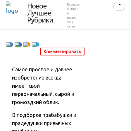
привычных
Новое
Больше
фактов
Лучшее
в
приборов
наших
Рубрики
соц.
сетях
17 декабря 2019 в 21:56
3 528
2
3
6
5
1
Комментировать
Самое простое и давнее
изобретение всегда
имеет свой
первоначальный, сырой и
громоздкий облик.
В подборке прабабушки и
прадедушки привычных