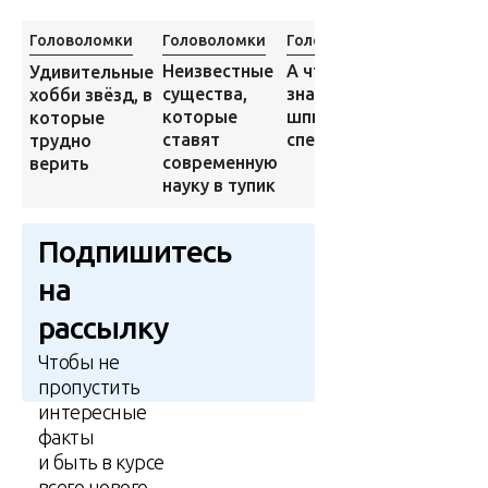
Головоломки
Головоломки
Головоломки
Головоло
Угадай
Неизвестные
А что вы
Удивительные
фильм
существа,
знаете о
хобби звёзд, в
всего л
которые
шпионах и
которые
по одно
ставят
спецслужбах?
трудно
кадру
современную
верить
науку в тупик
Подпишитесь
на
рассылку
Чтобы не
пропустить
интересные
факты
и быть в курсе
всего нового