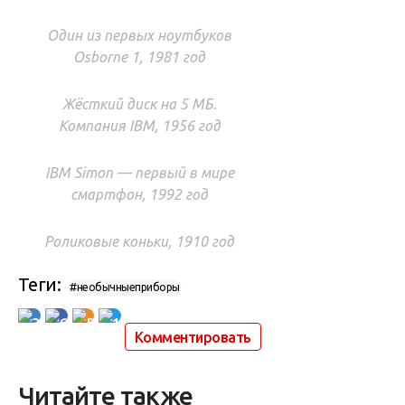
Один из первых ноутбуков
Osborne 1, 1981 год
Жёсткий диск на 5 МБ.
Компания IBM, 1956 год
IBM Simon — первый в мире
смартфон, 1992 год
Роликовые коньки, 1910 год
Теги:
#необычныеприборы
3
6
5
1
Комментировать
Читайте также