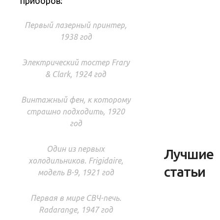
приборов:
Первый лазерный принтер,
1938 год
Электрический тостер Frary
& Clark, 1924 год
Винтажный фен, к которому
страшно подходить, 1920
год
Один из первых
Лучшие
холодильников. Frigidaire,
статьи
модель B-9, 1921 год
Первая в мире СВЧ-печь.
Radarange, 1947 год