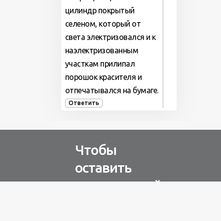
цилиндр покрытый
селеном, который от
света электризовался и к
наэлектризованным
участкам прилипал
порошок красителя и
отпечатывался на бумаге.
Ответить
Чтобы
оставить
комментарий
Авторизуйтесь через
любую из соц. сетей