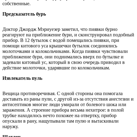
собственные.
Предсказатель бурь
Доктор Джордж Мэриуезер заметил, что пиявки бурно
реагируют на приближение бури, и сконструировал подобный
прибор. В 12 бутылок с водой помещались пиявки, при
помощи китового уса крышечки бутылок соединялись
молоточками и колокольчиками. Когда пиявки чувствовали
приближение бури, они поднимались вверх по бутылке и
задевали китовый ус, который в свою очередь приводил в
действие молоточки, ударявшие по колокольчикам.
Извлекатель пуль
Вещица противоречивая. С одной стороны она помогала
доставать из раны пули, с другой из-за отсутствия анестезии и
антисептиков многие люди умирали от болевого шока или
заражения. А строение прибора весьма нехитрое: в полой
трубке находилось нечто похожее на отвертку, прибор
опускали в рану, нащупывали там пулю и вытаскивали
наружу.
Шатлен