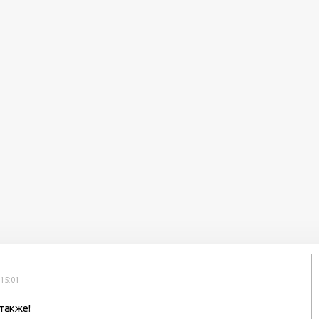
15:01
также!