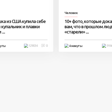
Человек
ка из США купила себе
10+ фото, которые док
 купальник и плавки
вам, что в прошлом лю
...
«старели» ...
129034
0
916
нуты
4 минуты