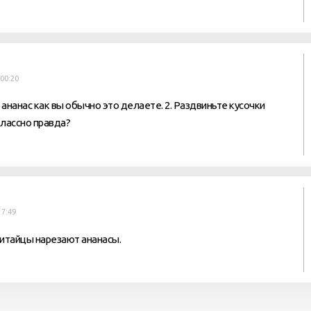
00:20
 ананас как вы обычно это делаете. 2. Раздвиньте кусочки
Классно правда?
17:49
китайцы нарезают ананасы.