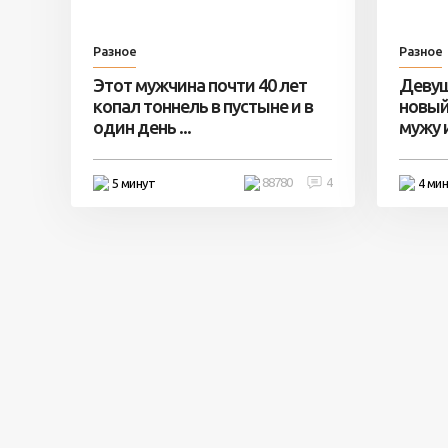
Разное
Разное
Этот мужчина почти 40 лет
Девуш
копал тоннель в пустыне и в
новый
один день ...
мужу и 
88780
4
5 минут
4 ми