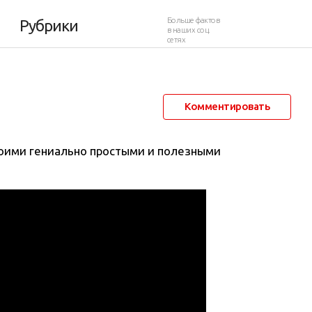
Больше фактов
Рубрики
в наших соц.
сетях
25 октября 2014 в 10:48
36 139
3
Комментировать
воими гениально простыми и полезными