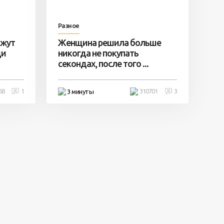
Разное
ажут
Женщина решила больше
ди
никогда не покупать
секондах, после того ...
68
1
310701
3
3 минуты