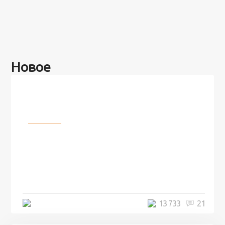
Новое
Разное
100 лет назад на этом острове
посреди моря забыли 100
человек и вернулись туда спустя
7 лет
5 минут
13 733
21