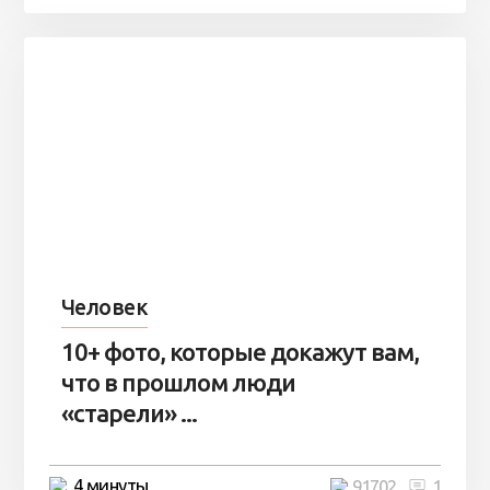
Человек
10+ фото, которые докажут вам,
что в прошлом люди
«старели» ...
4 минуты
91702
1