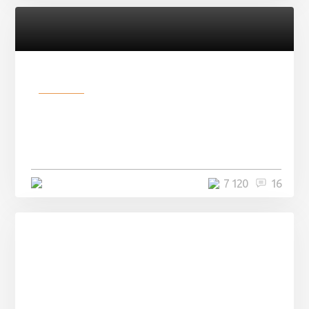
Разное
Парни нашли в лесу
заброшенный вагон и решили
остаться там на ...
4 минуты
7 120
16