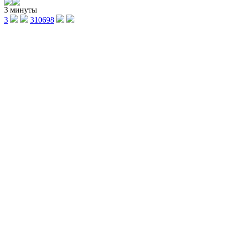
3 минуты
3
310698