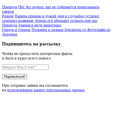
Природа
Пёс без задних лап не собирается проигрывать
смерти
Разное
Парень проник в чужой дом и случайно устроил
сюрприз хозяевам, теперь его обещают позвать еще раз
Природа
Здания в виде животных
Города и страны
Похожие и разные близнецы от фотографа из
Лондона
Подпишитесь на рассылку
Чтобы не пропустить интересные факты
и быть в курсе всего нового
При отправке заявки вы соглашаетесь
на
использование ваших персональных данных