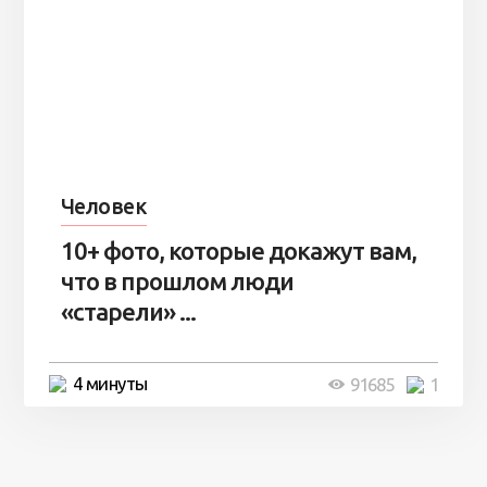
Человек
10+ фото, которые докажут вам,
что в прошлом люди
«старели» ...
4 минуты
91685
1