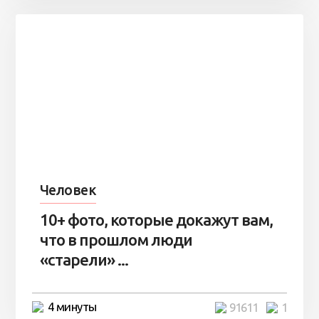
Человек
10+ фото, которые докажут вам,
что в прошлом люди
«старели» ...
4 минуты
91611
1