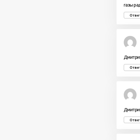
газы ра
Отве
Дмитрий
Отве
Дмитрий
Отве