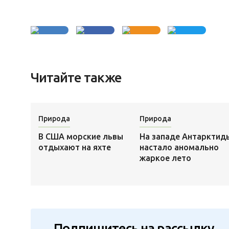
Читайте также
Природа
Природа
В США морские львы
На западе Антарктид
отдыхают на яхте
настало аномально
жаркое лето
Подпишитесь на рассылку