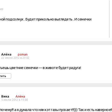
:49
ной подсолнух . Будет прикольно выглядеть . И семечки
Алёна
psman
22 июня 2012 в 23:02
съешь цветние семечки — в животе будет радуга!
тить
Вика
Алёна
5 июля 2012 в 15:00
почему!!! а я думала что нян кэт газы пускает!!!))) Так и есть наверное!!