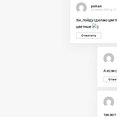
psman
22 июня 2012 в 11
Хм , пойду сделаю цвет
цветные
Ответить
А если 
Отве
так вот 