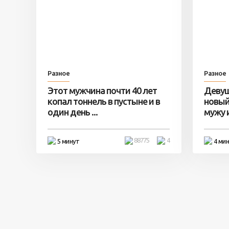
Разное
Разное
Этот мужчина почти 40 лет
Девуш
копал тоннель в пустыне и в
новый
один день ...
мужу и 
88775
4
5 минут
4 ми