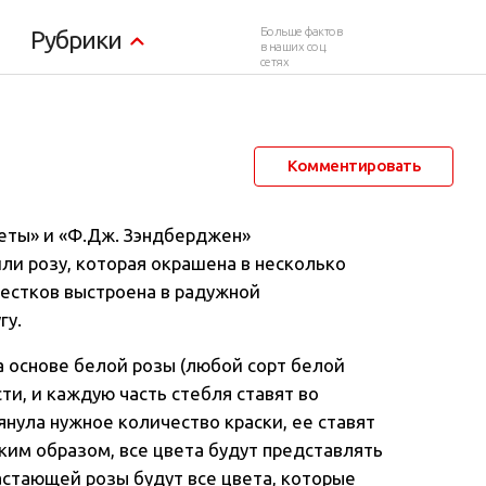
адужную розу?
Больше фактов
Рубрики
в наших соц.
сетях
22 июня 2012 в 11:30
29 369
77
Комментировать
еты» и «Ф.Дж. Зэндберджен»
ли розу, которая окрашена в несколько
пестков выстроена в радужной
гу.
а основе белой розы (любой сорт белой
ти, и каждую часть стебля ставят во
янула нужное количество краски, ее ставят
аким образом, все цвета будут представлять
растающей розы будут все цвета, которые