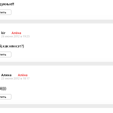
дужные!!!
тить
kir
Алёна
26 июня 2012 в 19:25
, как нян кэт?)
тить
Алина
Алёна
23 июня 2012 в 18:17
))))
тить