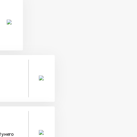
! у него