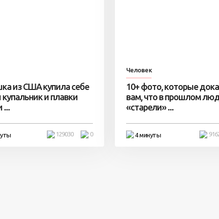
Человек
ка из США купила себе
10+ фото, которые док
 купальник и плавки
вам, что в прошлом лю
...
«старели» ...
129030
0
916
нуты
4 минуты