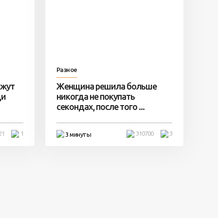
Разное
ажут
Женщина решила больше
ди
никогда не покупать
секондах, после того ...
21
1
310700
3
3 минуты