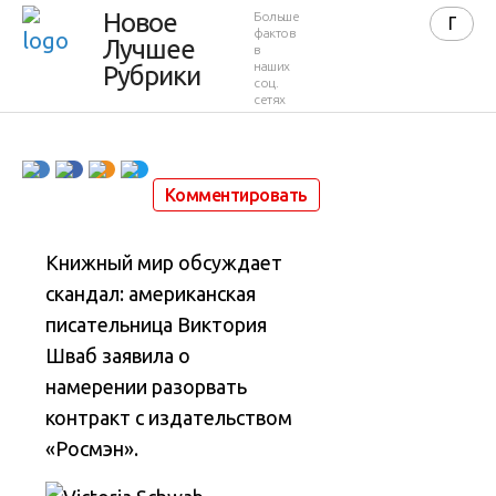
при
Новое
Больше
фактов
Лучшее
в
публикации?
наших
Рубрики
соц.
сетях
18 августа 2017 в 11:48
6 473
0
Комментировать
Книжный мир обсуждает
скандал: американская
писательница Виктория
Шваб заявила о
намерении разорвать
контракт с издательством
«Росмэн».