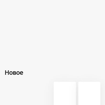
на этом
острове
посреди моря
забыли 100
человек и
вернулись
туда спустя 7
лет
Новое
13 710
21
5 минут