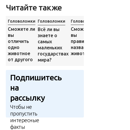
Читайте также
Головоломки
Головоломки
Головоломки
Головоломки
Сможете ли
Сможете ли
Всё ли вы
Барбершоп:
вы
вы
знаете о
всё ли вы
отличить
правильно
самых
знаете о
одно
назвать
маленьких
бороде, усах
животное
животное?
государствах
и
от другого
мира?
бакенбардах
Подпишитесь
на
рассылку
Чтобы не
пропустить
интересные
факты