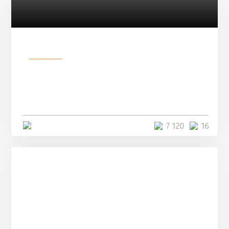
Разное
Парни нашли в лесу
заброшенный вагон и решили
остаться там на ...
4 минуты
7 120
16