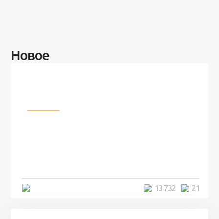
Новое
Разное
100 лет назад на этом острове
посреди моря забыли 100
человек и вернулись туда спустя
7 лет
5 минут
13 732
21