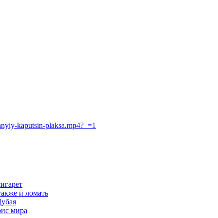
zhnyiy-kaputsin-plaksa.mp4?_=1
ьшить громкость.
сигарет
также и ломать
Дубая
рис мира