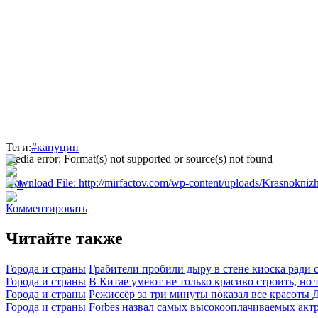
Теги:
#капуцин
Media error: Format(s) not supported or source(s) not found
Download File: http://mirfactov.com/wp-content/uploads/Krasnokni
1
Комментировать
00:00
Читайте также
Используйте клавиши вверх/вниз, чтобы увеличить или умен
Города и страны
Грабители пробили дыру в стене киоска ради 
Города и страны
В Китае умеют не только красиво строить, но 
Города и страны
Режиссёр за три минуты показал все красоты 
Города и страны
Forbes назвал самых высокооплачиваемых акт