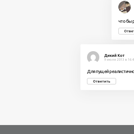
что бы 
Отве
Дикий Кот
9 июля 2013 в 16:
Для пущей реалистично
Ответить