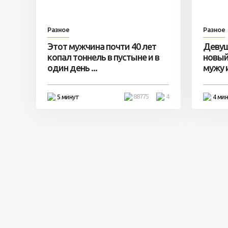
Разное
Разное
Этот мужчина почти 40 лет
Девуш
копал тоннель в пустыне и в
новый
один день ...
мужу и 
88775
4
5 минут
4 ми