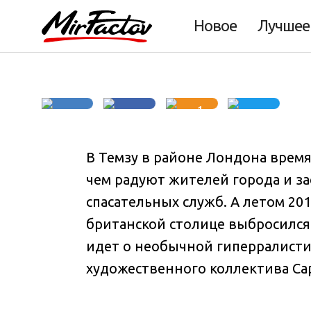
инсталляция в Л
Новое
Лучшее
1
В Темзу в районе Лондона врем
чем радуют жителей города и з
спасательных служб
. А летом 20
британской столице выбросился 
идет о необычной гиперралисти
художественного коллектива Cap