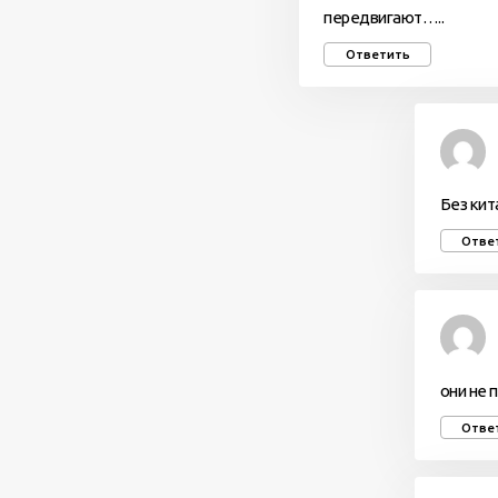
передвигают…..
Ответить
Без кит
Отве
они не 
Отве