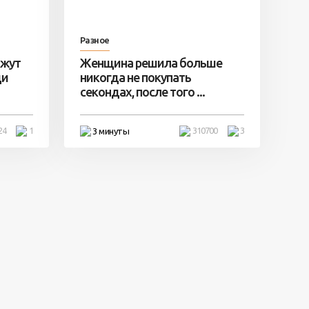
Разное
ажут
Женщина решила больше
ди
никогда не покупать
секондах, после того ...
24
1
310700
3
3 минуты