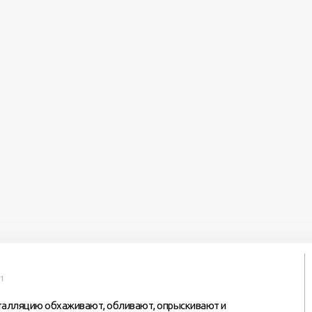
31
нсталляцию обхаживают, обливают, опрыскивают и