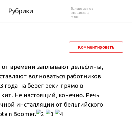
ондоне
Больше фактов
Рубрики
в наших соц.
сетях
9 июля 2013 в 11:25
23 590
5
Комментировать
я от времени заплывают дельфины,
аставляют волноваться работников
13 года на берег реки прямо в
кит. Не настоящий, конечно. Речь
чной инсталляции от бельгийского
tain Boomer.