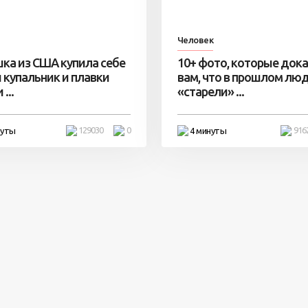
Человек
ка из США купила себе
10+ фото, которые док
 купальник и плавки
вам, что в прошлом лю
...
«старели» ...
129030
0
916
нуты
4 минуты