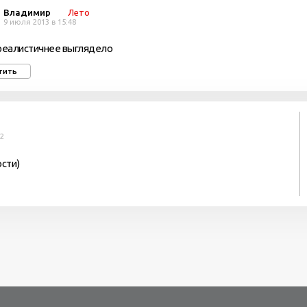
Владимир
Лето
9 июля 2013 в 15:48
реалистичнее выглядело
тить
42
сти)