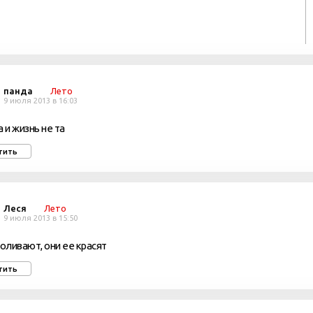
панда
Лето
9 июля 2013 в 16:03
а и жизнь не та
тить
Леся
Лето
9 июля 2013 в 15:50
поливают, они ее красят
тить