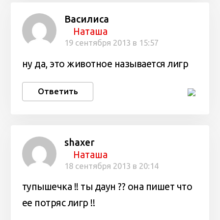
Василиса
Наташа
19 сентября 2013 в 15:57
ну да, это животное называется лигр
Ответить
shaxer
Наташа
18 сентября 2013 в 20:14
тупышечка !! ты даун ?? она пишет что
ее потряс лигр !!