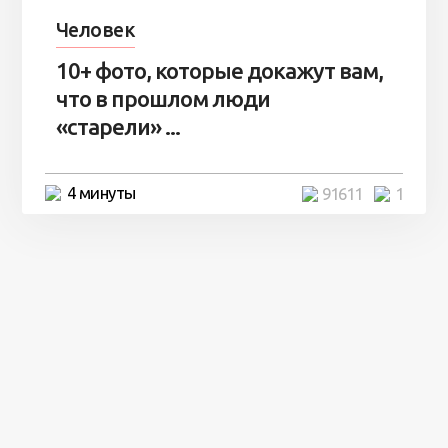
Человек
10+ фото, которые докажут вам,
что в прошлом люди
«старели» ...
4 минуты
91611
1