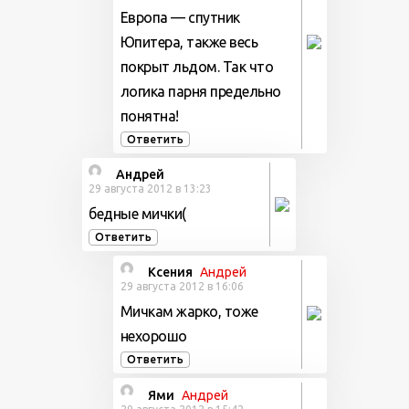
Европа — спутник
Юпитера, также весь
покрыт льдом. Так что
логика парня предельно
понятна!
Ответить
Андрей
29 августа 2012 в 13:23
бедные мички(
Ответить
Ксения
Андрей
29 августа 2012 в 16:06
Мичкам жарко, тоже
нехорошо
Ответить
Ями
Андрей