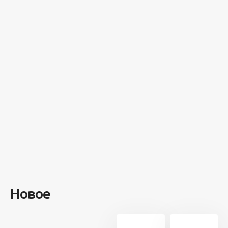
Разное
100 лет назад
на этом
острове
посреди моря
забыли 100
человек и
вернулись
туда спустя 7
лет
Новое
13 707
21
5 минут