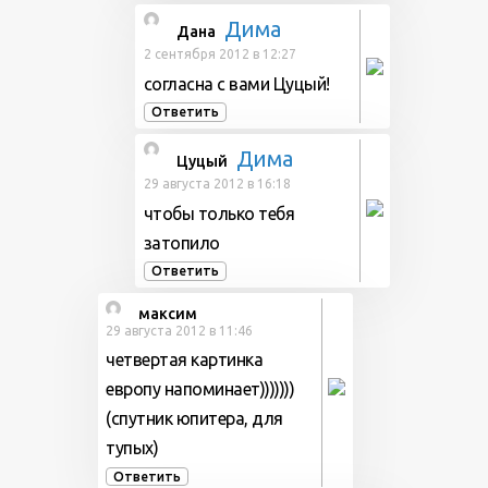
Дима
Дана
2 сентября 2012 в 12:27
согласна с вами Цуцый!
Ответить
Дима
Цуцый
29 августа 2012 в 16:18
чтобы только тебя
затопило
Ответить
максим
29 августа 2012 в 11:46
четвертая картинка
европу напоминает)))))))
(спутник юпитера, для
тупых)
Ответить