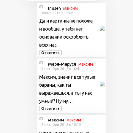
Inosen
максим
1 июня 2013 в 15:06
Да и картинка не похоже,
и вообще, у тебя нет
оснований оскорблять
всех нас
Ответить
Маря-Маруся
максим
13 октября 2012 в 16:41
Максим, значит все тупые
бараны, как ты
выражаешься, а ты у нас
умный? Ну-ну…
Ответить
максим
максим
12 октября 2012 в 10:15
я имел ввиду не состав