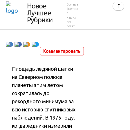
Новое
Больше
размера
фактов
Лучшее
в
наших
Рубрики
соц.
сетях
29 августа 2012 в 11:20
43 257
51
Комментировать
Площадь ледяной шапки
на Северном полюсе
планеты этим летом
сократилась до
рекордного минимума за
всю историю спутниковых
наблюдений.
В 1975 году,
когда ледники измерили