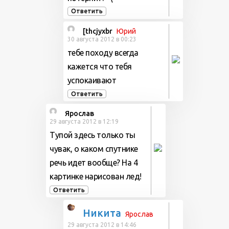
Ответить
[thcjyxbr
Юрий
30 августа 2012 в 00:23
тебе походу всегда
кажется что тебя
успокаивают
Ответить
Ярослав
29 августа 2012 в 12:19
Тупой здесь только ты
чувак, о каком спутнике
речь идет вообще? На 4
картинке нарисован лед!
Ответить
Никита
Ярослав
29 августа 2012 в 14:46