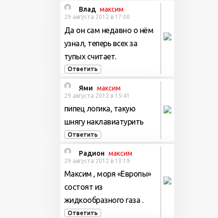
Влад
максим
29 августа 2012 в 17:00
Да он сам недавно о нём
узнал, теперь всех за
тупых считает.
Ответить
Ями
максим
29 августа 2012 в 15:41
пипец логика, такую
шнягу наклавиатурить
Ответить
Радион
максим
29 августа 2012 в 13:19
Максим , моря «Европы»
состоят из
жидкообразного газа .
Ответить