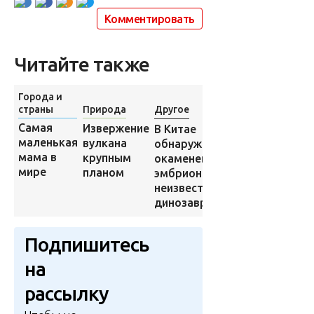
Комментировать
Читайте также
Города и
страны
Природа
Другое
Природа
Самая
Извержение
Коал из
В Китае
маленькая
вулкана
сиднейского
обнаружили
мама в
крупным
зоопарка
окаменевшие
мире
планом
научили
эмбрионы
делать
неизвестных
селфи
динозавров
Подпишитесь
на
рассылку