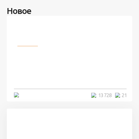
Новое
Разное
100 лет назад на этом острове
посреди моря забыли 100
человек и вернулись туда спустя
7 лет
5 минут
13 728
21