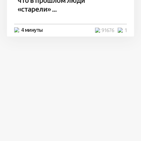
что в прошлом люди
«старели» ...
4 минуты
91676
1