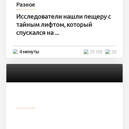
Разное
Исследователи нашли пещеру с
тайным лифтом, который
спускался на ...
4 минуты
29 159
20
Разное
Девушка показала свои фото, но
никто так и не смог угадать ...