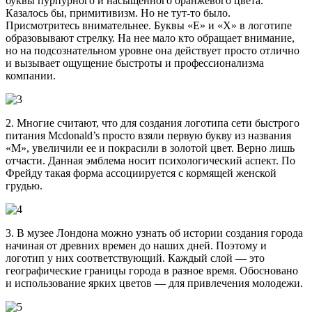
буквы пурпурного и насыщенного оранжевого цвета.
Казалось бы, примитивизм. Но не тут-то было.
Присмотритесь внимательнее. Буквы «Е» и «Х» в логотипе
образовывают стрелку. На нее мало кто обращает внимание,
но на подсознательном уровне она действует просто отлично
и вызывает ощущение быстроты и профессионализма
компании.
2. Многие считают, что для создания логотипа сети быстрого
питания Mcdonald’s просто взяли первую букву из названия
«М», увеличили ее и покрасили в золотой цвет. Верно лишь
отчасти. Данная эмблема носит психологический аспект. По
Фрейду такая форма ассоциируется с кормящей женской
грудью.
3. В музее Лондона можно узнать об истории создания города
начиная от древних времен до наших дней. Поэтому и
логотип у них соответствующий. Каждый слой — это
географические границы города в разное время. Обосновано
и использование ярких цветов — для привлечения молодежи.