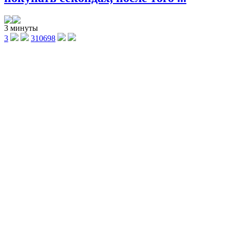
3 минуты
3
310698