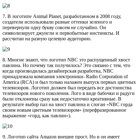
7. В логотипе Animal Planet, разработанном в 2008 году,
создатели использовали разные оттенки зеленого и
перевернули одну букву совсем не случайно. Он
символизирует джунгли и первобытные инстинкты. И
рассчитан на разную целевую аудиторию.
8. Многие знают, что логотип NBC это распущенный хвост
павлина. Но почему так получилось? Это связано с тем, что
когда производилась дизайнерская разработка, NBC
принадлежала компания электроники- Radio Corporation of
America (RCA) и был только налажен выпуск первых цветных
телевизоров. Логотип должен был передать все достоинства
телевизоров нового поколения. Лого в виде бабочки и радуги
были отклонены сразу как недостаточно креативные. В
результате выбор пал на хвост павлина и слоган «NBC горда
своим новым цветным телевизором» (перефразированное
выражение «горд, как павлин»).
9. Логотип сайта Amazon внешне прост. Но и он имеет