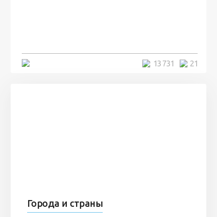
посреди моря забыли 100
человек и вернулись туда спустя
7 лет
5 минут
13 731
21
Города и страны