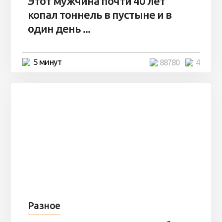
Этот мужчина почти 40 лет
копал тоннель в пустыне и в
один день ...
5 минут
88780
4
Разное