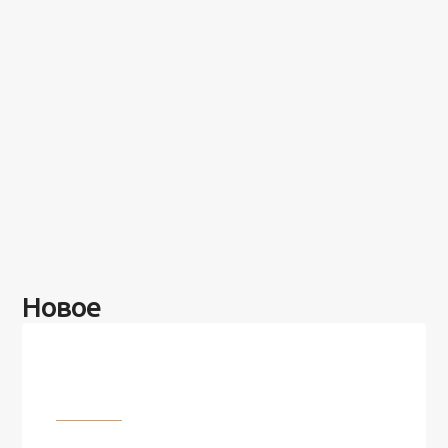
Новое
Разное
100 лет назад на этом острове