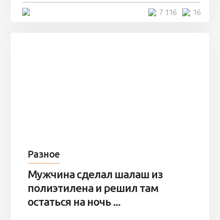
4 минуты
7 116
16
Разное
Мужчина сделал шалаш из
полиэтилена и решил там
остаться на ночь ...