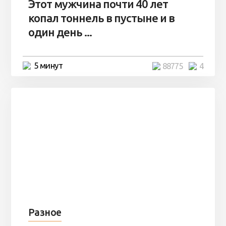
Этот мужчина почти 40 лет
копал тоннель в пустыне и в
один день ...
5 минут
88775
4
Разное