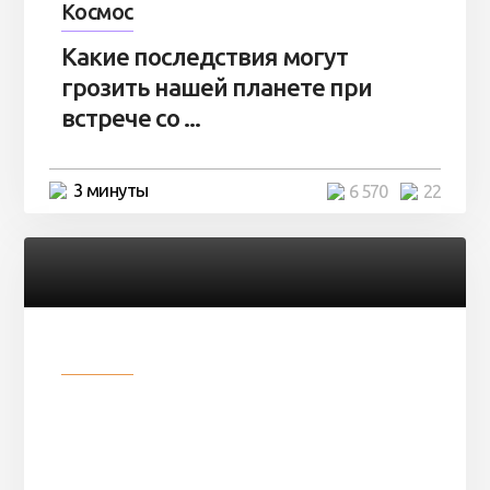
Космос
Какие последствия могут
грозить нашей планете при
встрече со ...
3 минуты
6 570
22
Разное
Парни нашли в лесу
заброшенный вагон и решили
остаться там на ...