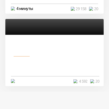
4 минуты
29 158
20
Разное
Девушка показала свои фото, но
никто так и не смог угадать ...
4 минуты
4 592
20