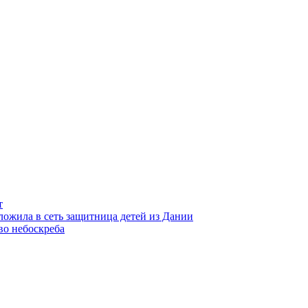
т
ложила в сеть защитница детей из Дании
во небоскреба