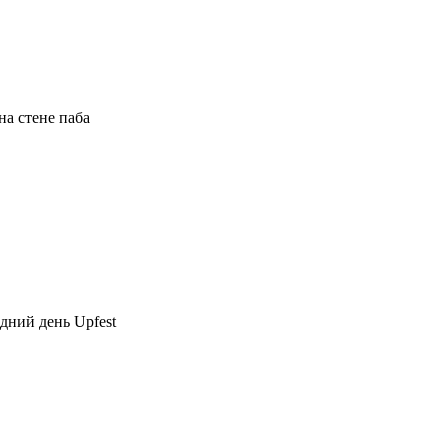
на стене паба
дний день Upfest