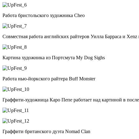
Работа бристольского художника Cheo
Совместная работа английских райтеров Уилла Барраса и Xenz 
Картина художника из Портсмута My Dog Sighs
Работа нью-йоркского райтера Buff Monster
Граффити-художница Каро Пепе работает над картиной в после
Граффити британского дуэта Nomad Clan