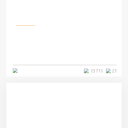
Разное
100 лет назад на этом острове
посреди моря забыли 100
человек и вернулись туда спустя
7 лет
5 минут
13 711
21