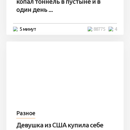
копал тоннель в пустыне и в
один день ...
5 минут
88775
4
Разное
Девушка из США купила себе