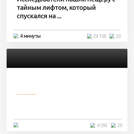
тайным лифтом, который
спускался на ...
4 минуты
29 158
20
Разное
Девушка показала свои фото, но
никто так и не смог угадать ...
4 минуты
4 592
20