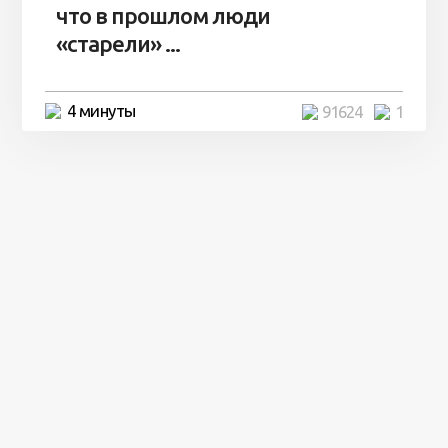
что в прошлом люди
«старели» ...
4 минуты
91624
1