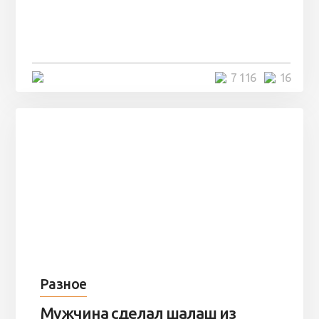
Парни нашли в лесу
заброшенный вагон и решили
остаться там на ...
4 минуты
7 116
16
Разное
Мужчина сделал шалаш из