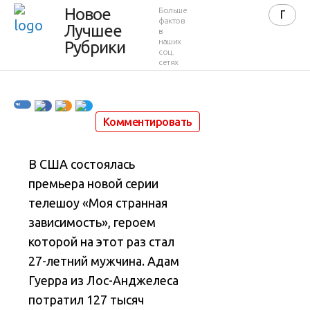
Новое
Больше
Мадонна
фактов
Лучшее
в
наших
Рубрики
соц.
сетях
3 февраля 2015 в 15:51
43 727
25
Комментировать
В США состоялась
премьера новой серии
телешоу «Моя странная
зависимость», героем
которой на этот раз стал
27-летний мужчина
. Адам
Гуерра из Лос-Анджелеса
потратил 127 тысяч