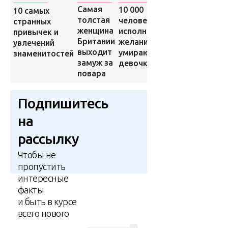
Самая
Уродливая
10 000
10 самых
толстая
спина не
человек
странных
женщина
помешала
исполнили
привычек и
Британии
девушке
желание
увлечений
выходит
стать
умирающей
знаменитостей
замуж за
моделью
девочки
повара
Подпишитесь
на
рассылку
Чтобы не
пропустить
интересные
факты
и быть в курсе
всего нового