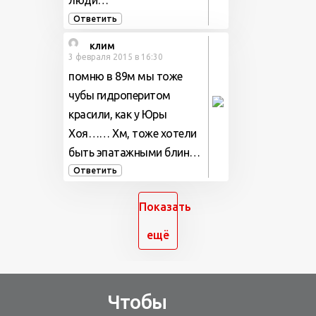
люди…
Ответить
клим
3 февраля 2015 в 16:30
помню в 89м мы тоже
чубы гидроперитом
красили, как у Юры
Хоя…… Хм, тоже хотели
быть эпатажными блин…
Ответить
Показать
ещё
Чтобы