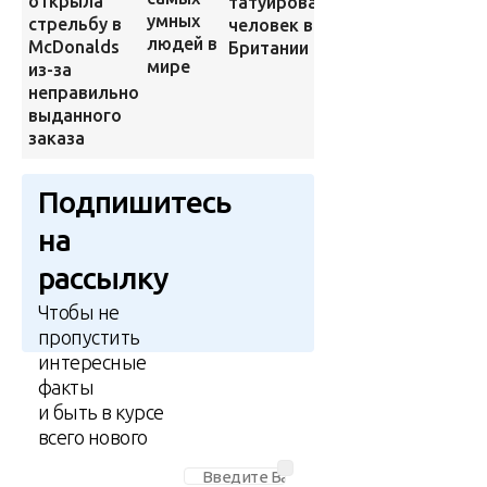
останки
открыла
татуированный
умных
Моны Лизы
стрельбу в
человек в
людей в
McDonalds
Британии
мире
из-за
неправильно
выданного
заказа
Подпишитесь
на
рассылку
Чтобы не
пропустить
интересные
факты
и быть в курсе
всего нового