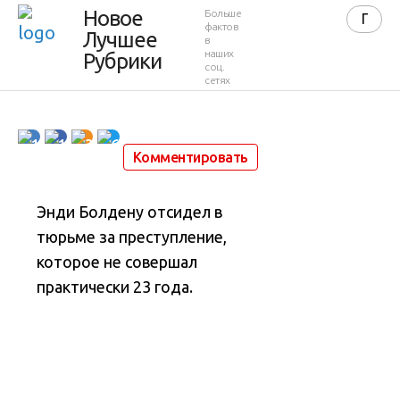
Новое
Больше
причина
фактов
Лучшее
в
наших
Рубрики
соц.
сетях
16 379
0
4 минуты
8 ноября 2021 в 21:54
10
1
3
6
Комментировать
Энди Болдену отсидел в
тюрьме за преступление,
которое не совершал
практически 23 года.