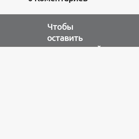
Чтобы
оставить
комментарий
Авторизуйтесь через
любую из соц. сетей
Разное
100 лет назад
на этом
острове