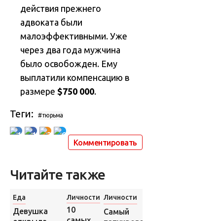
действия прежнего
адвоката были
малоэффективными. Уже
через два года мужчина
было освобожден. Ему
выплатили компенсацию в
размере
$750 000
.
Теги:
#тюрьма
10
1
3
6
Комментировать
Читайте также
Еда
Личности
Личности
Личности
10
Обнаружены
Девушка
Самый
самых