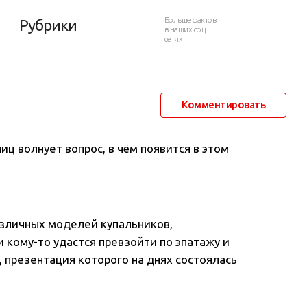
купальник
Больше фактов
Рубрики
в наших соц.
сетях
6 мая 2017 в 21:05
12 229
1
Комментировать
иц волнует вопрос, в чём появится в этом
азличных моделей купальников,
и кому-то удастся превзойти по эпатажу и
 презентация которого на днях состоялась