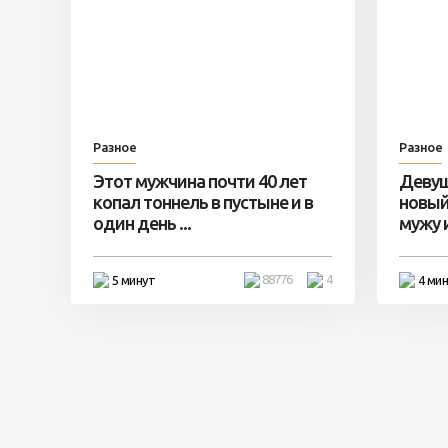
Разное
Разное
Этот мужчина почти 40 лет
Девуш
копал тоннель в пустыне и в
новый
один день ...
мужу и 
88776
4
5 минут
4 ми