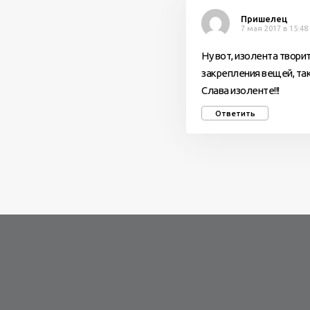
Пришелец
7 мая 2017 в 15:48
Ну вот, изолента твори
закрепления вещей, так
Слава изоленте!!!
Ответить