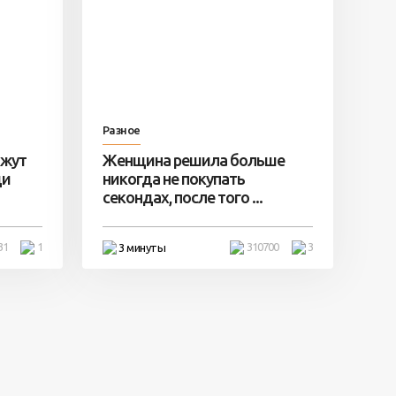
Разное
ажут
Женщина решила больше
ди
никогда не покупать
секондах, после того ...
31
1
310700
3
3 минуты