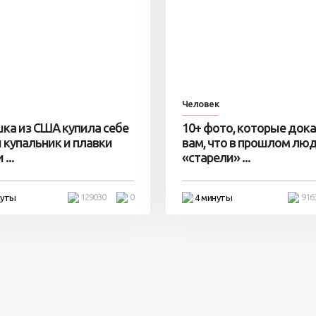
Человек
ка из США купила себе
10+ фото, которые док
 купальник и плавки
вам, что в прошлом лю
...
«старели» ...
129030
0
916
нуты
4 минуты