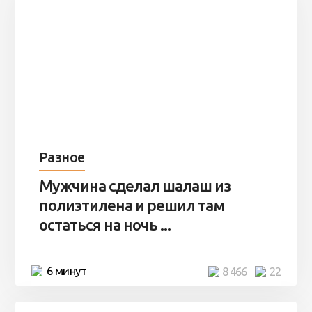
Разное
Мужчина сделал шалаш из
полиэтилена и решил там
остаться на ночь ...
6 минут
8 466
22