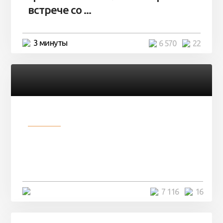
встрече со ...
3 минуты
6 570
22
Разное
Парни нашли в лесу
заброшенный вагон и решили
остаться там на ...
4 минуты
7 116
16