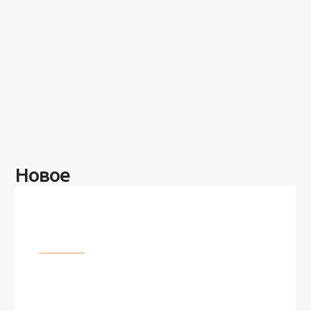
Новое
Разное
100 лет назад на этом острове
посреди моря забыли 100
человек и вернулись туда спустя