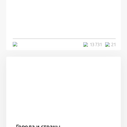
100 лет назад на этом острове
посреди моря забыли 100
человек и вернулись туда спустя
7 лет
5 минут
13 731
21
Города и страны