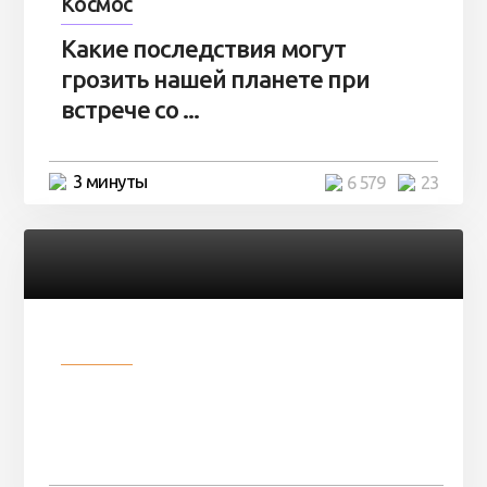
Космос
Какие последствия могут
грозить нашей планете при
встрече со ...
3 минуты
6 579
23
Разное
Парни нашли в лесу
заброшенный вагон и решили
остаться там на ...