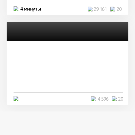
4 минуты
29 161
20
Разное
Девушка показала свои фото, но
никто так и не смог угадать ...
4 минуты
4 596
20