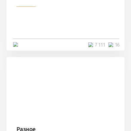
Разное
Парни нашли в лесу
заброшенный вагон и решили
остаться там на ...
4 минуты
7 111
16
Разное