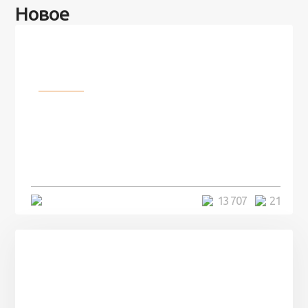
Новое
Разное
100 лет назад на этом острове
посреди моря забыли 100
человек и вернулись туда спустя
7 лет
5 минут
13 707
21