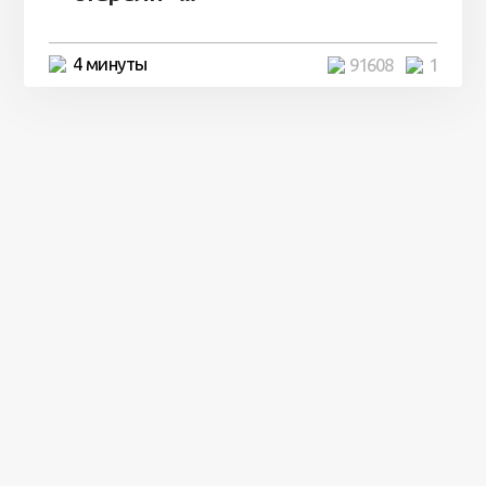
4 минуты
91608
1