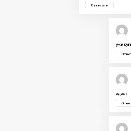
Ответить
уже куп
Отве
идиот
Отве