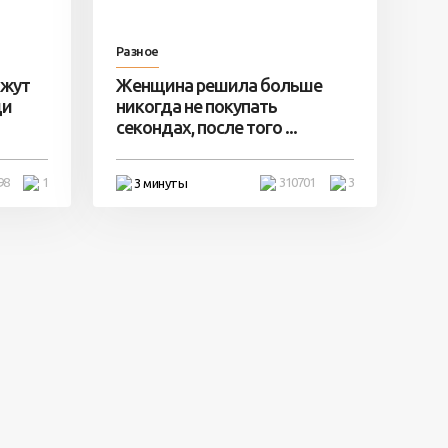
Разное
ажут
Женщина решила больше
ди
никогда не покупать
секондах, после того ...
98
1
310701
3
3 минуты