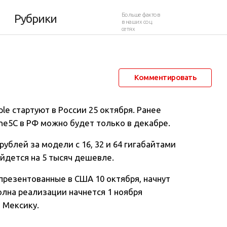
тября
Больше фактов
Рубрики
в наших соц.
сетях
9 октября 2013 в 23:49
19 425
34
Комментировать
e стартуют в России 25 октября. Ранее
one5C в РФ можно будет только в декабре
.
 рублей за модели с 16, 32 и 64 гигабайтами
ойдется на 5 тысяч дешевле.
презентованные в США 10 октября, начнут
волна реализации начнется 1 ноября
и Мексику.