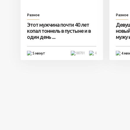
Разное
Разное
Этот мужчина почти 40 лет
Девуш
копал тоннель в пустыне и в
новый
один день ...
мужу и 
88781
4
5 минут
4 ми