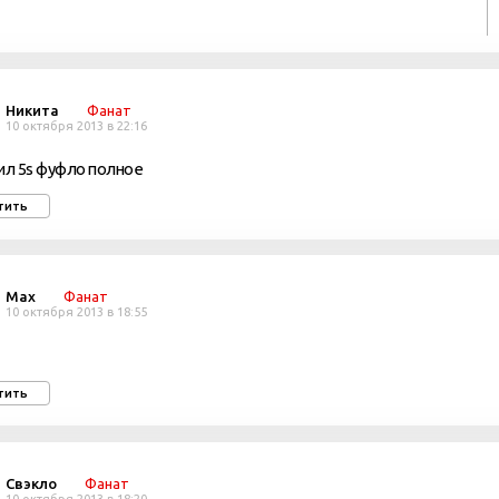
Никита
Фанат
10 октября 2013 в 22:16
ил 5s фуфло полное
тить
Max
Фанат
10 октября 2013 в 18:55
тить
Свэкло
Фанат