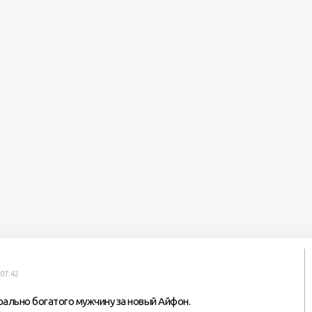
07:42
рально богатого мужчину за новый Айфон.