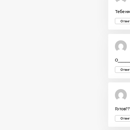
Тебе нм
Отве
O______
Отве
Готов??
Отве