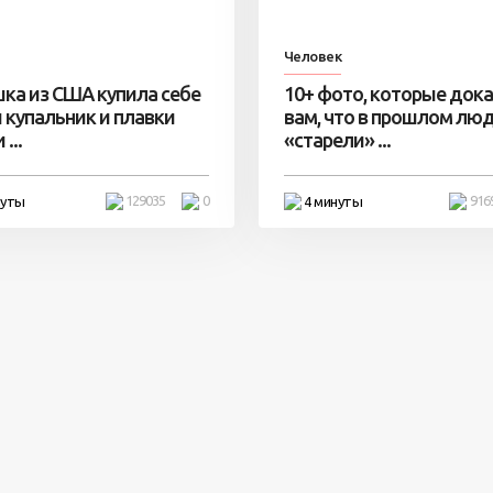
Человек
ка из США купила себе
10+ фото, которые док
 купальник и плавки
вам, что в прошлом лю
...
«старели» ...
129035
0
916
нуты
4 минуты