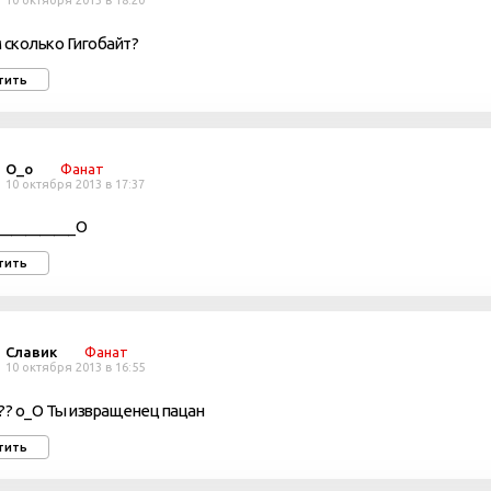
10 октября 2013 в 18:20
 сколько Гигобайт?
тить
О_о
Фанат
10 октября 2013 в 17:37
___________O
тить
Славик
Фанат
10 октября 2013 в 16:55
?? о_О Ты извращенец пацан
тить