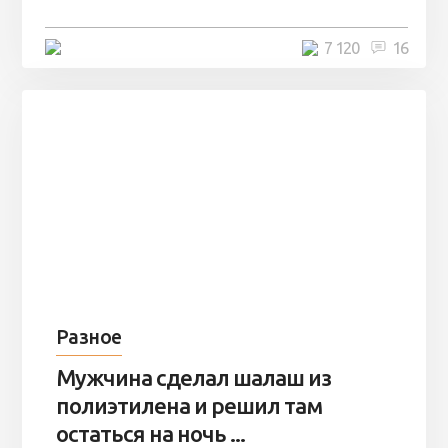
4 минуты
7 120
16
Разное
Мужчина сделал шалаш из
полиэтилена и решил там
остаться на ночь ...