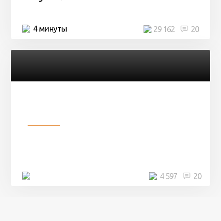
4 минуты
29 162
20
Разное
Девушка показала свои фото, но
никто так и не смог угадать ...
4 минуты
4 597
20