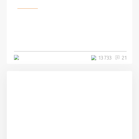
Разное
100 лет назад на этом острове
посреди моря забыли 100
человек и вернулись туда спустя
7 лет
5 минут
13 733
21