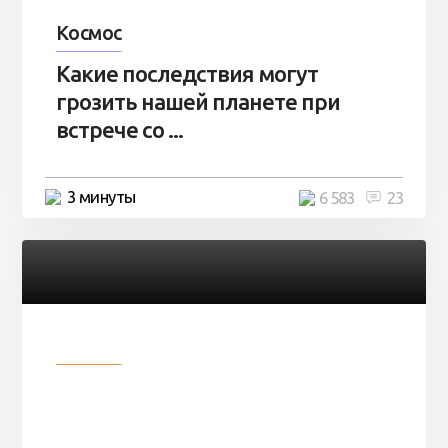
Космос
Какие последствия могут
грозить нашей планете при
встрече со ...
3 минуты
6 583
23
Разное
Парни нашли в лесу
заброшенный вагон и решили
остаться там на ...