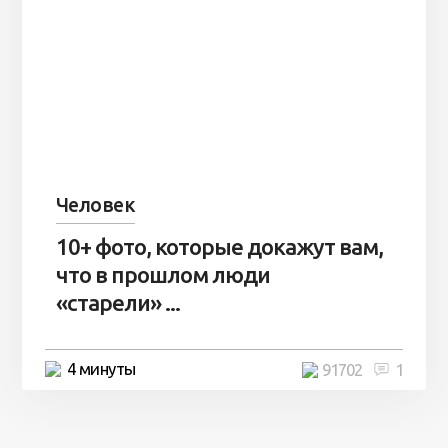
Человек
10+ фото, которые докажут вам,
что в прошлом люди
«старели» ...
4 минуты
91702
1