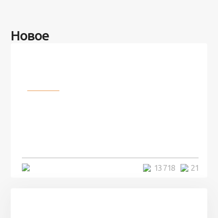
Новое
Разное
100 лет назад на этом острове
посреди моря забыли 100
человек и вернулись туда спустя
7 лет
5 минут
13 718
21