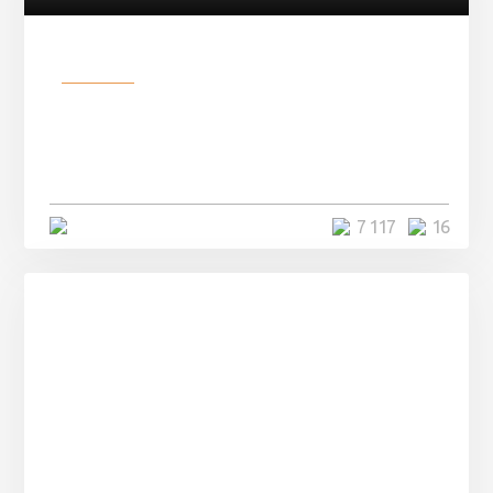
Разное
Парни нашли в лесу
заброшенный вагон и решили
остаться там на ...
4 минуты
7 117
16