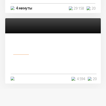
4 минуты
29 158
20
Разное
Девушка показала свои фото, но
никто так и не смог угадать ...
4 минуты
4 594
20