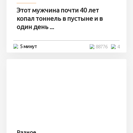
Этот мужчина почти 40 лет
копал тоннель в пустыне и в
один день ...
5 минут
88776
4
Разное