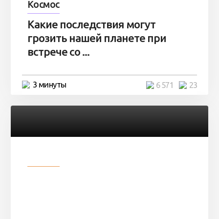
Космос
Какие последствия могут
грозить нашей планете при
встрече со ...
3 минуты
6 571
23
Разное
Парни нашли в лесу
заброшенный вагон и решили
остаться там на ...