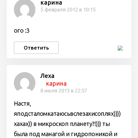
карина
5 февраля 2012 в 10:15
ого :3
Ответить
Леха
карина
8 июля 2013 в 22:57
Настя,
яподсталомкатаюсьвслезахисоплях))))
хахах)) в микроскоп планету?!))) ты
была под манагой и гидропоникой и