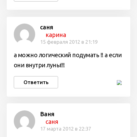
саня
карина
15 февраля 2012 в 21:19
а можно логический подумать !! а если
они внутри луны!!!
Ответить
Ваня
саня
17 марта 2012 в 22:37