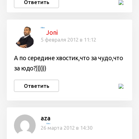
Ответить
Айко
Joni
5 февраля 2012 в 11:12
А по середине хвостик,что за чудо,что
за юдо?))))))
Ответить
aza
Айко
26 марта 2012 в 14:30