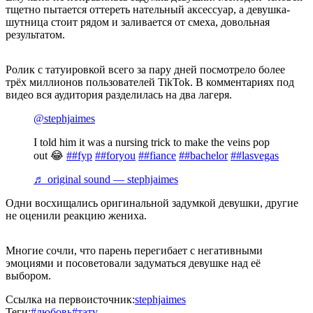
тщетно пытается оттереть нательный аксессуар, а девушка-
шутница стоит рядом и заливается от смеха, довольная
результатом.
Ролик с татуировкой всего за пару дней посмотрело более
трёх миллионов пользователей TikTok. В комментариях под
видео вся аудитория разделилась на два лагеря.
@stephjaimes
I told him it was a nursing trick to make the veins pop
out 😂
##fyp
##foryou
##fiance
##bachelor
##lasvegas
♬ original sound — stephjaimes
Одни восхищались оригинальной задумкой девушки, другие
не оценили реакцию жениха.
Многие сочли, что парень перегибает с негативными
эмоциями и посоветовали задуматься девушке над её
выбором.
Ссылка на первоисточник:
stephjaimes
Теги:
#любовь
#тату