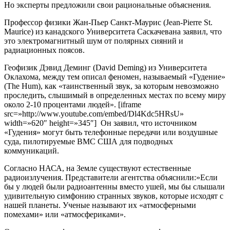
Но эксперты предложили свои рациональные объяснения.
Профессор физики Жан-Пьер Санкт-Маурис (Jean-Pierre St.
Maurice) из канадского Университета Саскачевана заявил, что
это электромагнитный шум от полярных сияний и
радиационных поясов.
Геофизик Дэвид Деминг (David Deming) из Университета
Оклахома, между тем описал феномен, называемый «Гудение»
(The Hum), как «таинственный звук, за которым невозможно
проследить, слышимый в определенных местах по всему миру
около 2-10 процентами людей». [iframe
src=»http://www.youtube.com/embed/Dl4Kdc5HRsU»
width=»620″ height=»345″]
Он заявил, что источником
«Гудения» могут быть телефонные передачи или воздушные
суда, пилотируемые ВМС США для подводных
коммуникаций.
Согласно НАСА, на Земле существуют естественные
радиоизлучения. Представители агентства объяснили:»Если
бы у людей были радиоантенны вместо ушей, мы бы слышали
удивительную симфонию странных звуков, которые исходят с
нашей планеты. Ученые называют их «атмосферными
помехами» или «атмосфериками».