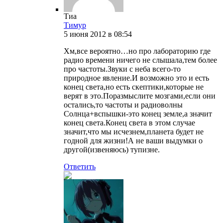
Тиа
Тимур
5 июня 2012 в 08:54
Хм,все вероятно…но про лабораторию где
радио времени ничего не слышала,тем более
про частоты.Звуки с неба всего-то
природное явление.И возможно это и есть
конец света,но есть скептики,которые не
верят в это.Поразмыслите мозгами,если они
остались,то частоты и радиоволны
Солнца+вспышки-это конец земле,а значит
конец света.Конец света в этом случае
значит,что мы исчезнем,планета будет не
годной для жизни!А не ваши выдумки о
другой(извеняюсь) тупизне.
Ответить