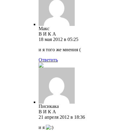
Макс
В И К А
18 мая 2012 в 05:25
и я того же мнения (
Ответить
Писикака
В И К А
21 апреля 2012 в 18:36
и я