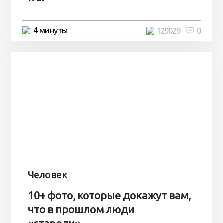
4 минуты
129029
0
Человек
10+ фото, которые докажут вам,
что в прошлом люди
«старели» ...