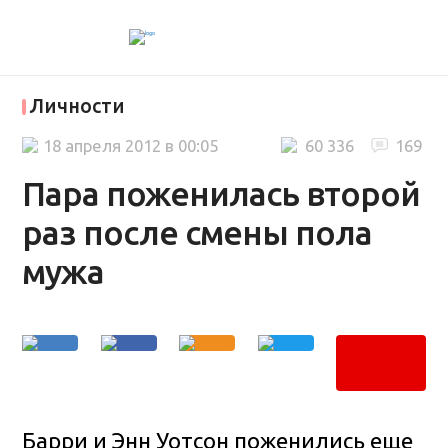
Личности
18 апреля 2012 в 00:05
60 336
169
Пара поженилась второй
раз после смены пола
мужа
Барри и Энн Уотсон поженились еще