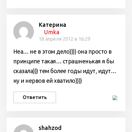
Катерина
Umka
18 апреля 2012 в 16:29
Неа… не в этом дело)))) она просто в
принципе такая… страшненькая я бы
сказала))) тем более годы идут, идут…
ну и нервов ей хватило))))
Ответить
shahzod