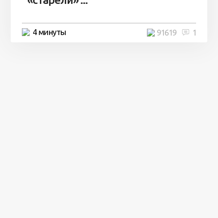
4 минуты
91619
1