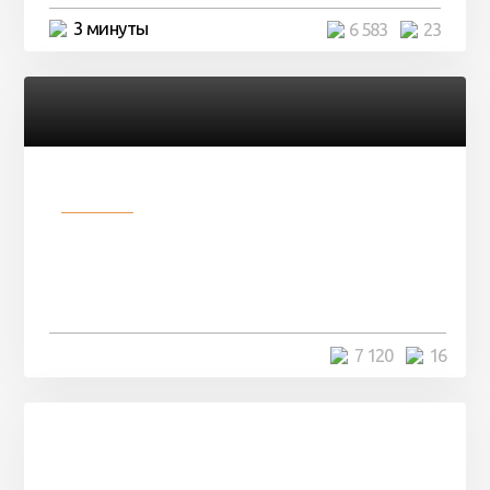
3 минуты
6 583
23
Разное
Парни нашли в лесу
заброшенный вагон и решили
остаться там на ...
4 минуты
7 120
16