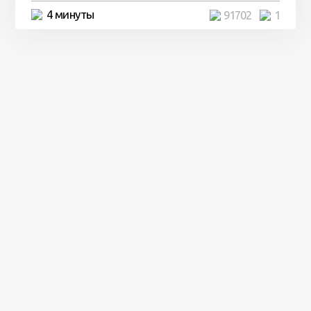
4 минуты
91702
1