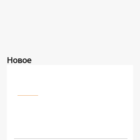
Новое
Разное
100 лет назад на этом острове
посреди моря забыли 100
человек и вернулись туда спустя
7 лет