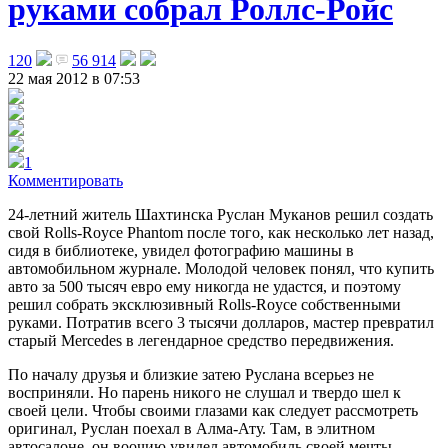
руками собрал Роллс-Ройс
120
56 914
22 мая 2012 в 07:53
1
Комментировать
24-летний житель Шахтинска Руслан Муканов решил создать
свой Rolls-Royce Phantom после того, как несколько лет назад,
сидя в библиотеке, увидел фотографию машины в
автомобильном журнале. Молодой человек понял, что купить
авто за 500 тысяч евро ему никогда не удастся, и поэтому
решил собрать эксклюзивный Rolls-Royce собственными
руками.
Потратив всего 3 тысячи долларов, мастер превратил
старый Mercedes в легендарное средство передвижения.
По началу друзья и близкие затею Руслана всерьез не
восприняли. Но парень никого не слушал и твердо шел к
своей цели. Чтобы своими глазами как следует рассмотреть
оригинал, Руслан поехал в Алма-Ату. Там, в элитном
автосалоне, он воочию увидел автомобиль своей мечты.