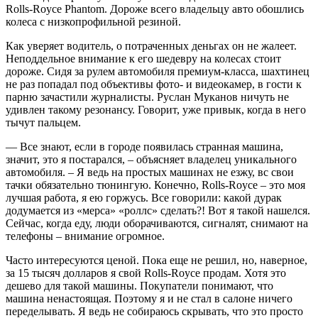
Rolls-Royce Phantom. Дороже всего владельцу авто обошлись
колеса с низкопрофильной резиной.
Как уверяет водитель, о потраченных деньгах он не жалеет.
Неподдельное внимание к его шедевру на колесах стоит
дороже. Сидя за рулем автомобиля премиум-класса, шахтинец
не раз попадал под объективы фото- и видеокамер, в гости к
парню зачастили журналисты. Руслан Муканов ничуть не
удивлен такому резонансу. Говорит, уже привык, когда в него
тычут пальцем.
— Все знают, если в городе появилась странная машина,
значит, это я постарался, – объясняет владелец уникального
автомобиля. – Я ведь на простых машинах не езжу, вс свои
тачки обязательно тюнингую. Конечно, Rolls-Royce – это моя
лучшая работа, я ею горжусь. Все говорили: какой дурак
додумается из «мерса» «роллс» сделать?! Вот я такой нашелся.
Сейчас, когда еду, люди оборачиваются, сигналят, снимают на
телефоны – внимание огромное.
Часто интересуются ценой. Пока еще не решил, но, наверное,
за 15 тысяч долларов я свой Rolls-Royce продам. Хотя это
дешево для такой машины. Покупатели понимают, что
машина ненастоящая. Поэтому я и не стал в салоне ничего
переделывать. Я ведь не собираюсь скрывать, что это просто