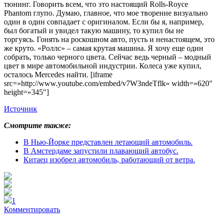
тюнинг. Говорить всем, что это настоящий Rolls-Royce
Phantom глупо. Думаю, главное, что мое творение визуально
один в один совпадает с оригиналом. Если бы я, например,
был богатый и увидел такую машину, то купил бы не
торгуясь. Гонять на роскошном авто, пусть и ненастоящем, это
же круто. «Роллс» – самая крутая машина. Я хочу еще один
собрать, только черного цвета. Сейчас ведь черный – модный
цвет в мире автомобильной индустрии. Колеса уже купил,
осталось Mercedes найти.
[iframe
src=»http://www.youtube.com/embed/v7W3ndeTflk» width=»620″
height=»345″]
Источник
Смотрите также:
В Нью-Йорке представлен летающий автомобиль.
В Амстердаме запустили плавающий автобус.
Китаец изобрел автомобиль, работающий от ветра.
1
Комментировать