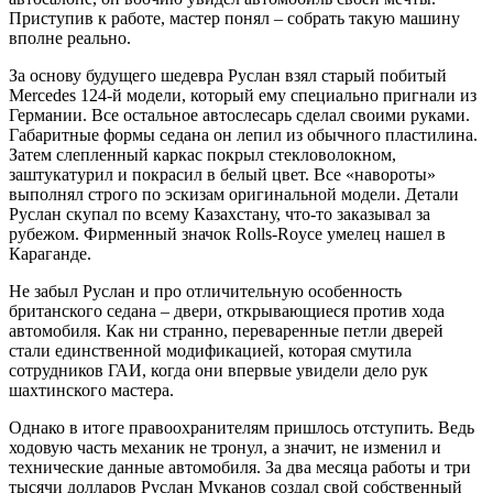
Приступив к работе, мастер понял – собрать такую машину
вполне реально.
За основу будущего шедевра Руслан взял старый побитый
Mercedes 124-й модели, который ему специально пригнали из
Германии. Все остальное автослесарь сделал своими руками.
Габаритные формы седана он лепил из обычного пластилина.
Затем слепленный каркас покрыл стекловолокном,
заштукатурил и покрасил в белый цвет. Все «навороты»
выполнял строго по эскизам оригинальной модели. Детали
Руслан скупал по всему Казахстану, что-то заказывал за
рубежом. Фирменный значок Rolls-Royce умелец нашел в
Караганде.
Не забыл Руслан и про отличительную особенность
британского седана – двери, открывающиеся против хода
автомобиля. Как ни странно, переваренные петли дверей
стали единственной модификацией, которая смутила
сотрудников ГАИ, когда они впервые увидели дело рук
шахтинского мастера.
Однако в итоге правоохранителям пришлось отступить. Ведь
ходовую часть механик не тронул, а значит, не изменил и
технические данные автомобиля. За два месяца работы и три
тысячи долларов Руслан Муканов создал свой собственный