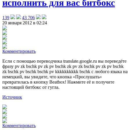
исполнить для вас битбокс
139
43 706
20 января 2012 в 02:24
Комментировать
Если с помощью переводчика translate.google.ru вы переведёте
фразу pv zk bschk pv zk pv bschk zk pv zk bschk pv zk pv bschk
zk bschk pv bschk bschk pv kkkkkkkkkk bschk с любого языка на
немецкий, вы увидите, что кнопка «Прослушать»
превратилась в кнопку Beatbox!
Нажмите её и получите
настоящий битбокс от гугла.
Источник
Комментировать