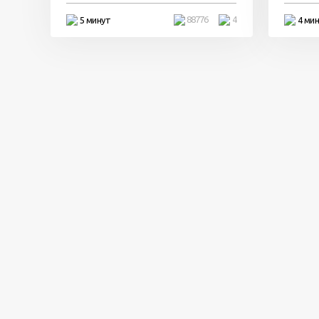
88776
4
5 минут
4 ми