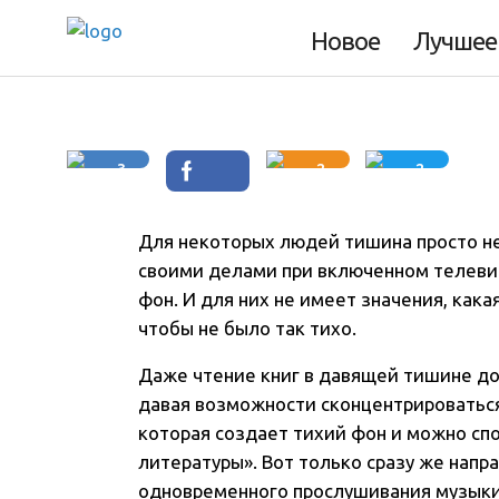
слушать музыку?
Новое
Лучшее
3
2
2
Для некоторых людей тишина просто н
своими делами при включенном телеви
фон. И для них не имеет значения, кака
чтобы не было так тихо.
Даже чтение книг в давящей тишине до
давая возможности сконцентрироваться
которая создает тихий фон и можно сп
литературы». Вот только сразу же напр
одновременного прослушивания музыки