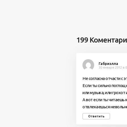
199 Коментар
Габриэлла
30 января 2012 в 0
Не согласна отчасти с 
Если ты сильно поглощ
или музыка, или грохот 
А вот если ты читаешь к
отвлекаешься невольно
Ответить