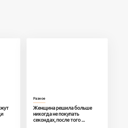
Разное
ажут
Женщина решила больше
ди
никогда не покупать
секондах, после того ...