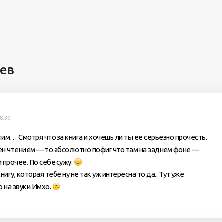
иев
8:39
этим… Смотря что за книга и хочешь ли ты ее серьезно прочесть.
ен чтением — то абсолютно пофиг что там на заднем фоне —
и прочее. По себе сужу.
нигу, которая тебе ну не так уж интересна то да.. Тут уже
 на звуки.Имхо.