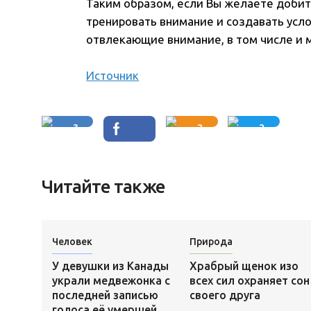
Таким образом, если Вы желаете добит
тренировать внимание и создавать усло
отвлекающие внимание, в том числе и 
Источник
3
2
2
Читайте также
Человек
Природа
У девушки из Канады
Храбрый щенок изо
украли медвежонка с
всех сил охраняет сон
последней записью
своего друга
голоса её умершей