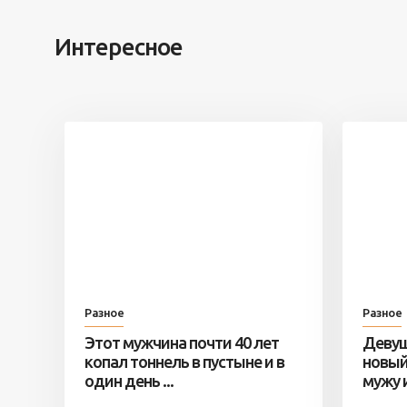
Интересное
Разное
Разное
Этот мужчина почти 40 лет
Девуш
копал тоннель в пустыне и в
новый
один день ...
мужу и 