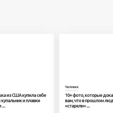
Человек
ка из США купила себе
10+ фото, которые док
 купальник и плавки
вам, что в прошлом лю
...
«старели» ...