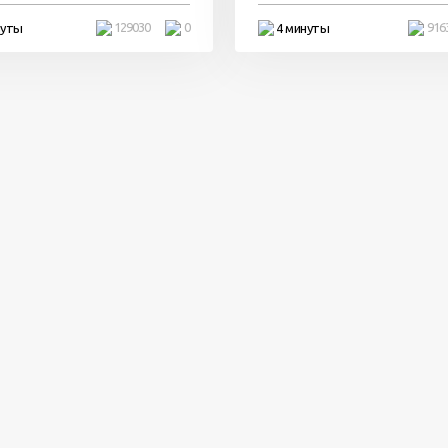
129030
0
916
нуты
4 минуты