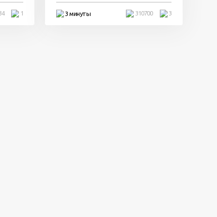
34
1
310700
3
3 минуты