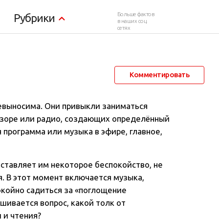
Больше фактов
Рубрики
в наших соц.
сетях
30 января 2012 в 07:15
111 944
199
Комментировать
евыносима. Они привыкли заниматься
зоре или радио, создающих определённый
я программа или музыка в эфире, главное,
ставляет им некоторое беспокойство, не
. В этот момент включается музыка,
окойно садиться за «поглощение
ашивается вопрос, какой толк от
 и чтения?